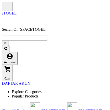
Search On 'SPACETOGEL'
Account
0
Cart
DAFTAR AKUN
Explore Categories
Popular Products