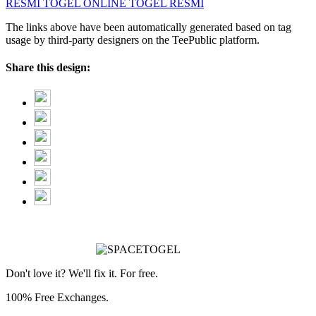
RESMI
TOGEL ONLINE
TOGEL RESMI
The links above have been automatically generated based on tag
usage by third-party designers on the TeePublic platform.
Share this design:
Don't love it? We'll fix it. For free.
100% Free Exchanges.