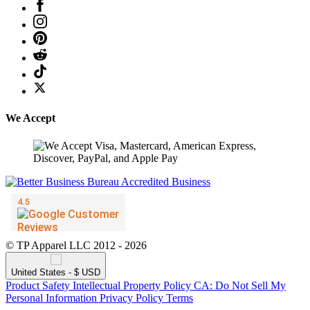
We Accept
© TP Apparel LLC 2012 - 2026
United States - $ USD
Product Safety
Intellectual Property Policy
CA: Do Not Sell My
Personal Information
Privacy Policy
Terms