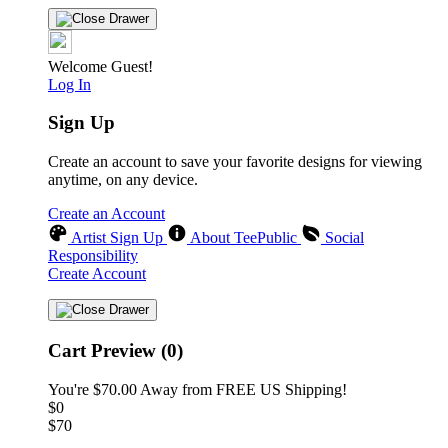
Welcome Guest!
Log In
Sign Up
Create an account to save your favorite designs for viewing
anytime, on any device.
Create an Account
Artist Sign Up
About TeePublic
Social
Responsibility
Create Account
Cart Preview (0)
You're
$70.00
Away from
FREE US Shipping!
$0
$70