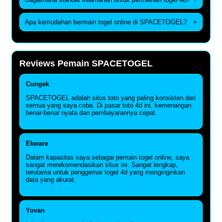
Apa kemudahan bermain togel online di SPACETOGEL?
+
Reviews Pemain SPACETOGEL
Cungek
SPACETOGEL adalah situs toto yang paling konsisten dari
semua yang saya coba. Di pasar toto 4d ini, kemenangan
benar-benar nyata dan pembayarannya cepat.
Ekware
Dalam kapasitas saya sebagai pemain togel online, saya
sangat merekomendasikan situs ini. Sangat lengkap,
terutama untuk penggemar togel 4d yang menginginkan
data yang akurat.
Yovan