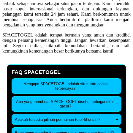
terbaik setiap harinya sebagai situs gacor terdepan. Kami memiliki
pasar togel internasional terlengkap, dan dukungan layanan
pelanggan kami tersedia 24 jam sehari. Kami berkomitmen untuk
membuat setiap saat Anda bertaruh di platform kami menjadi
pengalaman yang menyenangkan dan menguntungkan.
SPACETOGEL adalah tempat bermain yang aman dan kredibel
dengan peluang kemenangan tinggi. Jangan lewatkan kesempatan
ini! Segera daftar, nikmati kemudahan bertaruh, dan raih
kemungkinan kemenangan besar berikutnya bersama kami!
FAQ SPACETOGEL
Mengapa SPACETOGEL adalah situs toto paling
+
terpercaya?
Apa yang membuat SPACETOGEL disebut sebagai situs
+
gacor?
Apakah tersedia pilihan permainan toto 4d di sini?
+
Bagaimana standar keamanan untuk permainan togel 4d?
+