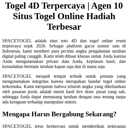
Togel 4D Terpercaya | Agen 10
Situs Togel Online Hadiah
Terbesar
SPACETOGEL adalah situs toto 4D dan togel online resmi
terpercaya sejak 2026. Sebagai platform gacor nomor satu di
Indonesia, kami memberi para pecinta angka pengalaman taruhan
digital paling canggih. Kami telah dibuat khusus untuk Anda karena
Anda mengutamakan privasi data Anda, kejelasan hasil, dan
kemudahan bermain taruhan kapan saja dan di mana saja.
SPACETOGEL menjadi tempat terbaik untuk pemain yang
mengutamakan integritas karena merupakan bandar togel online
terkemuka. Kami menjamin bahwa seluruh angka yang dikeluarkan
oleh pasaran pools adalah murni hasil live draw pusat yang sah,
sehingga Anda dapat memasang taruhan dengan rasa tenang tanpa
ada keraguan terhadap manipulasi sistem.
Mengapa Harus Bergabung Sekarang?
SPACETOGEL terus berinovasi untuk memberikan pelayanan