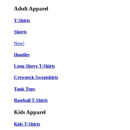
Adult Apparel
T-Shirts
Shorts
New!
Hoodies
Long Sleeve T-Shirts
Crewneck Sweatshirts
Tank Tops
Baseball T-Shirts
Kids Apparel
Kids T-Shirts