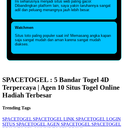
Ini seharusnya menjadi situs web paling gacor.
Dibandingkan platform lain, saya yakin taruhannya sangat
adil dan peluang menangnya jauh lebih besar.
Watchmen
Situs toto paling populer saat ini! Memasang angka kapan
saja sangat mudah dan aman karena sangat mudah
diakses.
SPACETOGEL : 5 Bandar Togel 4D
Terpercaya | Agen 10 Situs Togel Online
Hadiah Terbesar
Trending Tags
SPACETOGEL
SPACETOGEL LINK
SPACETOGEL LOGIN
SITUS SPACETOGEL
AGEN SPACETOGEL
SPACETOGEL