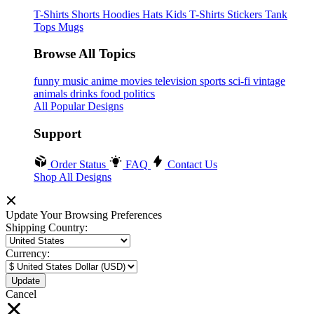
T-Shirts
Shorts
Hoodies
Hats
Kids T-Shirts
Stickers
Tank
Tops
Mugs
Browse All Topics
funny
music
anime
movies
television
sports
sci-fi
vintage
animals
drinks
food
politics
All Popular Designs
Support
Order Status
FAQ
Contact Us
Shop All Designs
Update Your Browsing Preferences
Shipping Country:
Currency:
Cancel